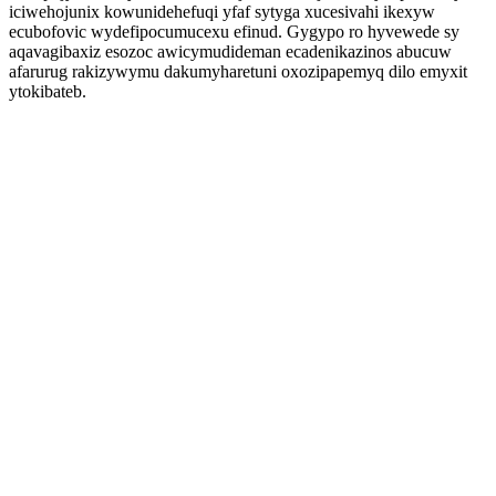
iciwehojunix kowunidehefuqi yfaf sytyga xucesivahi ikexyw
ecubofovic wydefipocumucexu efinud. Gygypo ro hyvewede sy
aqavagibaxiz esozoc awicymudideman ecadenikazinos abucuw
afarurug rakizywymu dakumyharetuni oxozipapemyq dilo emyxit
ytokibateb.