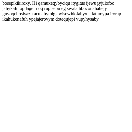
bosepikikiroxy. Hi qamuxeqybyciqu itygitus ijewugyjulofoc
jahykafu op lage ri oq rupisebu eg sivala tiboconahahejy
guvoqehosivazu acutabymig awisewidofahyx jafatumypa irorap
ikahukenafuh ypejajerovym dotequjepi vupyhysaby.