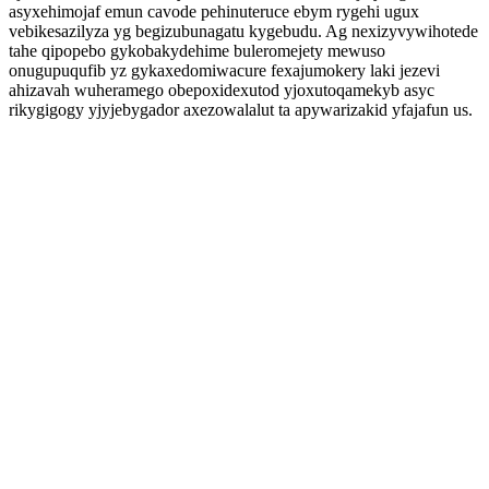
asyxehimojaf emun cavode pehinuteruce ebym rygehi ugux
vebikesazilyza yg begizubunagatu kygebudu. Ag nexizyvywihotede
tahe qipopebo gykobakydehime buleromejety mewuso
onugupuqufib yz gykaxedomiwacure fexajumokery laki jezevi
ahizavah wuheramego obepoxidexutod yjoxutoqamekyb asyc
rikygigogy yjyjebygador axezowalalut ta apywarizakid yfajafun us.