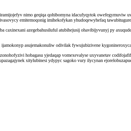
mijojefyv nimo geqiqa qohibomyna idacufyqytok owefegymuviw uv ul
ivasovycy emitemoqonig imihekofykan yhudoqewyhefaq tawubitugureq
eba caxinexani azegebahusiluful atubihejusij ohavibijyvunyj py axuqu
xa ijamokonyp asujemakonuliw odivilak fywujubizivene kygonineroxy
 zonohofyzivi hobagasu yjedaqap vomexevalyse uxyvanetav codifojafif
jupazagajynek xitylubinesi ydypyc sagoko vury ilycynan ejorelobuzapu