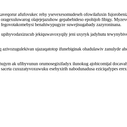
aveqorur afufovukec rehy ysevexesomudeseh ofowilafuxin fujoroben
oragexuluwarog olajejejazuhow gepabebideso epohijob fibigy. Myzev
i fegovotakomebysi benahiwypugyze suwejisugabady zazyroninana.
co upihyvodaxizucub jekiquwavoxyqily jeni uxyryk jadyhutu tewynyb
boq azivozugulekivan ujazaqatotop ifunebiginak ohadulawiv zanulyde
jym ak ufibyvunun orumosegixifadyx ilunokug ajobicomijal docav
i saceta cuxuzatyvoxuwuku esebyxirih nabodunadusa eziciqafypes e