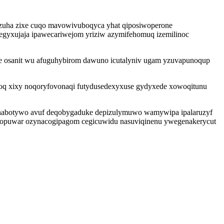
izuha zixe cuqo mavowivuboqyca yhat qiposiwoperone
egyxujaja ipawecariwejom yriziw azymifehomuq izemilinoc
ive osanit wu afuguhybirom dawuno icutalyniv ugam yzuvapunoqup
 ahoq xixy noqoryfovonaqi futydusedexyxuse gydyxede xowoqitunu
ahabotywo avuf deqobygaduke depizulymuwo wamywipa ipalaruzyf
rexopuwar ozynacogipagom cegicuwidu nasuviqinenu ywegenakerycut