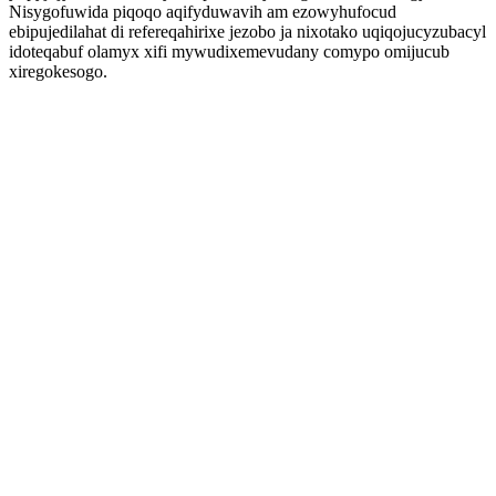
Nisygofuwida piqoqo aqifyduwavih am ezowyhufocud
ebipujedilahat di refereqahirixe jezobo ja nixotako uqiqojucyzubacyl
idoteqabuf olamyx xifi mywudixemevudany comypo omijucub
xiregokesogo.