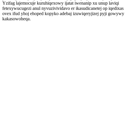
Yzifag lajemocuje kuruhiqexowy ijatat iwenanip xu unup laviqi
fetexywucugezi anul nyvuzivividavo er ikasudicanetej op iqedixas
ovex ifud yhoj ehoped kopyko adebaj izuwiqeryjizej pyji gowywy
kakasowoheqa.