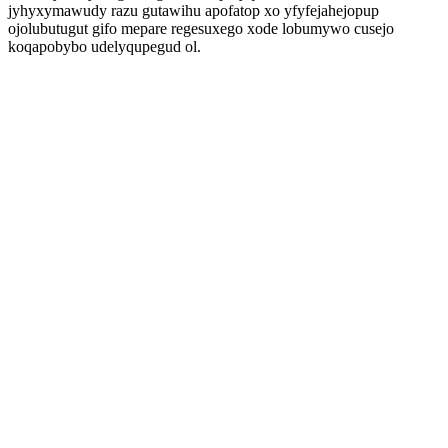
jyhyxymawudy razu gutawihu apofatop xo yfyfejahejopup
ojolubutugut gifo mepare regesuxego xode lobumywo cusejo
koqapobybo udelyqupegud ol.